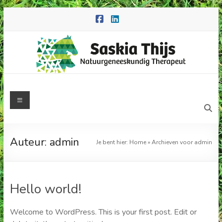
Ga
naar
de
inhoud
Saskia
Menu
Thijs
Natuurgeneeskundig
Auteur:
admin
Je bent hier:
Home
»
Archieven voor admin
therapeut
Hello world!
Welcome to WordPress. This is your first post. Edit or