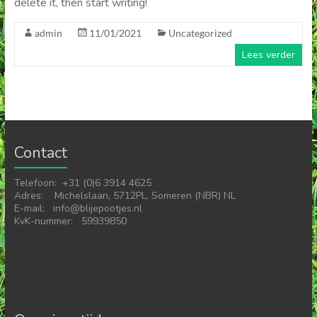
delete it, then start writing!
admin
11/01/2021
Uncategorized
Lees verder
Contact
Telefoon: +31 (0)6 3914 4625
Adres: Michelslaan, 5712PL, Someren (NBR) NL
E-mail: info@blijepootjes.nl
KvK-nummer: 59939850